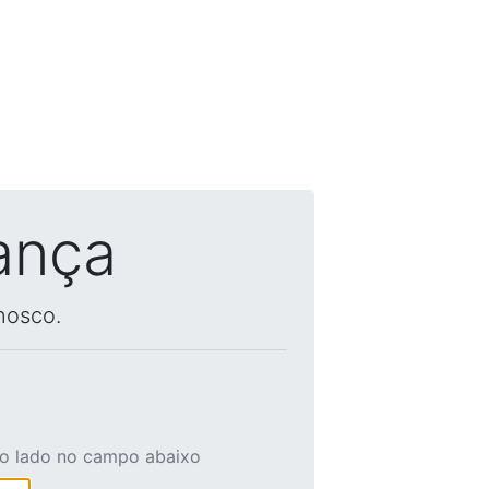
ança
nosco.
ao lado no campo abaixo