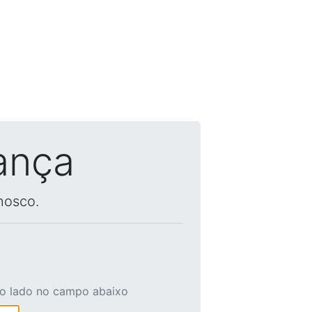
ança
nosco.
ao lado no campo abaixo