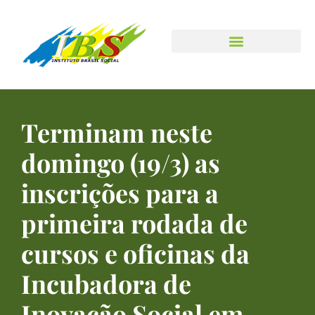
Avançar
para
o
conteúdo
Terminam neste
domingo (19/3) as
inscrições para a
primeira rodada de
cursos e oficinas da
Incubadora de
Inovação Social em