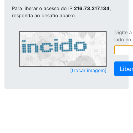
Para liberar o acesso
do IP
216.73.217.134
,
responda ao desafio abaixo.
Digite 
lado no
[trocar imagem]