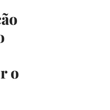
ção
o
r o