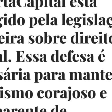
taCapital está
ido pela legisla
eira sobre direit
l. Essa defesa é
sária para mante
lismo corajoso e
parente de