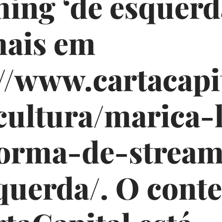
ming ‘de esquerd
mais em
//www.cartacapi
cultura/marica-
forma-de-stream
querda/. O cont