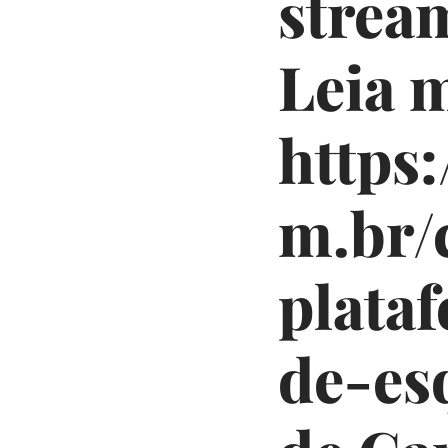
strea
Leia 
https:
m.br/
plata
de-es