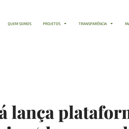
QUEM SOMOS
PROJETOS
TRANSPARÊNCIA
M
 Capital
á lança platafor