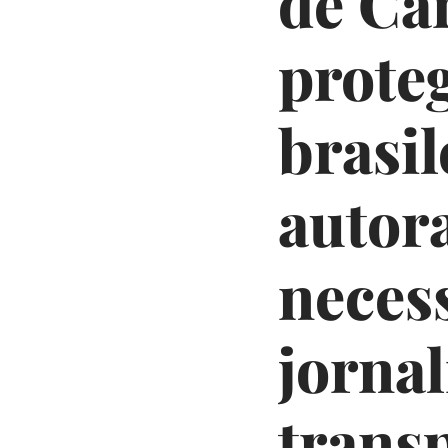
de Car
proteg
brasil
autora
neces
jorna
trans