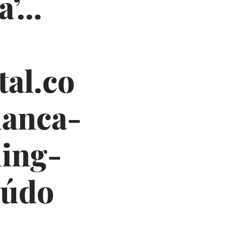
a’…
tal.co
lanca-
ing-
eúdo